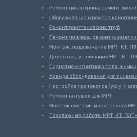
Ремонт циклотрона, ремонт линей
Обслуживание и ремонт криогенн
Ремонт рентгеновских труб
Ремонт чиллера, ремонт климатич
Монтаж, подключение МРТ, КТ, П
Демонтаж, утилизация МРТ, КТ, П
Поднятие магнитного поля, шимм
Аренда оборудования для лиценз
Настройка протоколов (услуги ап
Ремонт катушек для МРТ
Монтаж системы мониторинга МРТ
Такелажные работы МРТ, КТ, ПЭТ