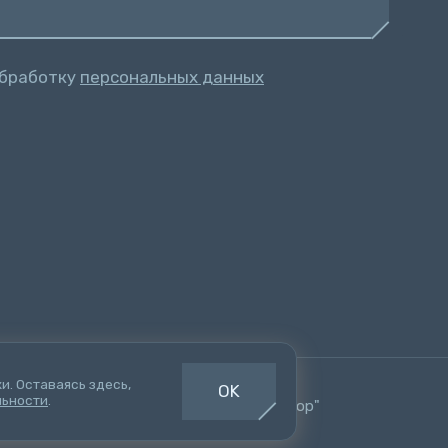
обработку
персональных данных
и. Оставаясь здесь,
OK
льности
.
Создание сайта
- Веб-студия "Алькор"