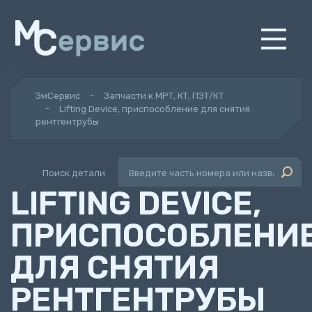
ЭмСервис
Запчасти к МРТ, КТ, ПЭТ/КТ
Lifting Device, приспособление для снятия
рентгентрубы
Поиск детали
LIFTING DEVICE,
ПРИСПОСОБЛЕНИ
ДЛЯ СНЯТИЯ
РЕНТГЕНТРУБЫ