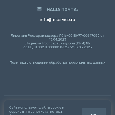
НАША ПОЧТА:
info@mservice.ru
Лицензия Росздравнадзора Л016-00110-77/00647089 от
13.04.2023
Лицензия Роспотребнадзора (ИИИ) №
36.ВЦ.01.002.Л.000001.03.23 от 07.03.2023
Политика в отношении обработки персональных данных
© 2021-2026
ООО "ЭмСервис"
г.Воронеж
Сайт использует файлы cookie и
сервисы интернет-статистики.
Создание сайта
- Веб-студия "Алькор"