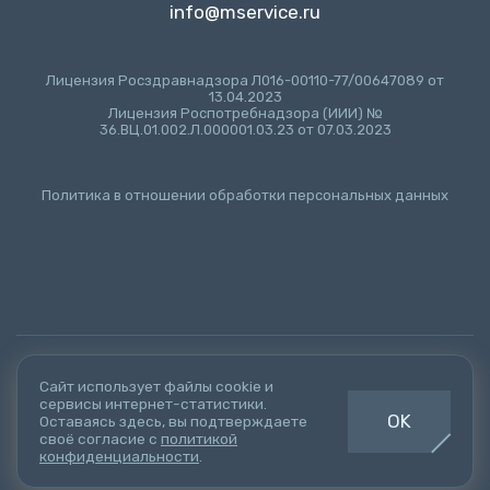
info@mservice.ru
Лицензия Росздравнадзора Л016-00110-77/00647089 от
13.04.2023
Лицензия Роспотребнадзора (ИИИ) №
36.ВЦ.01.002.Л.000001.03.23 от 07.03.2023
Политика в отношении обработки персональных данных
© 2021-2026
ООО "ЭмСервис"
г.Воронеж
Сайт использует файлы cookie и
сервисы интернет-статистики.
Создание сайта
- Веб-студия "Алькор"
OK
Оставаясь здесь, вы подтверждаете
своё согласие с
политикой
Мы в соц. сетях:
конфиденциальности
.