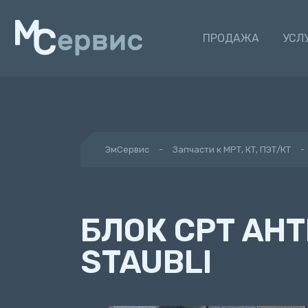
ПРОДАЖА
УСЛ
ЭмСервис
Запчасти к МРТ, КТ, ПЭТ/КТ
БЛОК CPT АН
STAUBLI