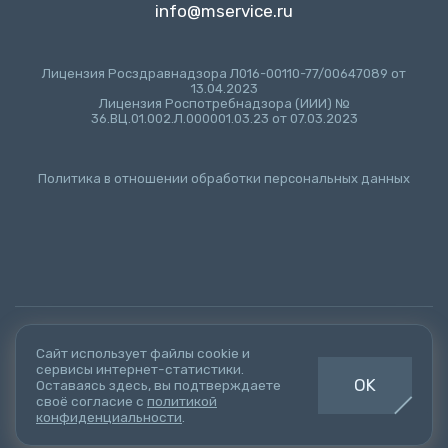
info@mservice.ru
Лицензия Росздравнадзора Л016-00110-77/00647089 от
13.04.2023
Лицензия Роспотребнадзора (ИИИ) №
36.ВЦ.01.002.Л.000001.03.23 от 07.03.2023
Политика в отношении обработки персональных данных
© 2021-2026
ООО "ЭмСервис"
г.Воронеж
Сайт использует файлы cookie и
сервисы интернет-статистики.
Создание сайта
- Веб-студия "Алькор"
OK
Оставаясь здесь, вы подтверждаете
своё согласие с
политикой
Мы в соц. сетях:
конфиденциальности
.